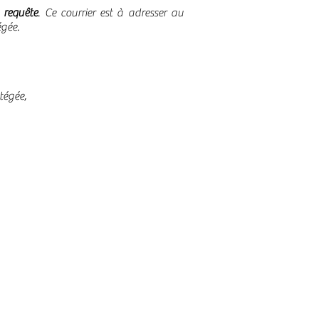
e
requête
. Ce courrier est à adresser au
égée.
tégée,