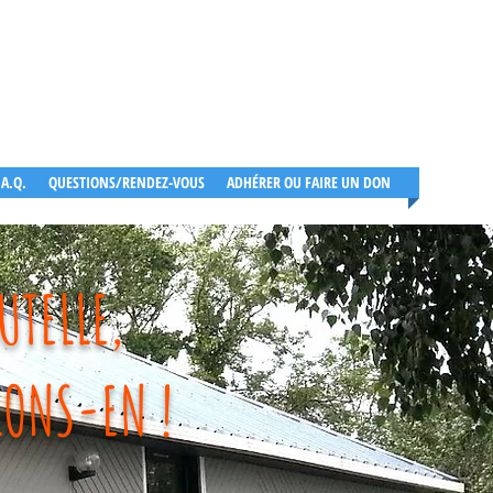
.A.Q.
QUESTIONS/RENDEZ-VOUS
ADHÉRER OU FAIRE UN DON
UTELLE,
LONS-EN !