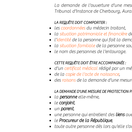
La demande de l'ouverture d'une mesu
Tribunal d'Instance de Cherbourg, Avran
LA REQUÊTE DOIT COMPORTER :
les
coordonnées
du médecin traitant,
la
situation patrimoniale et financière
d
l'
identité
de la personne qui fait la dem
la
situation familiale
de la personne sou
le nom des personnes de l'entourage.
CETTE REQUÊTE DOIT ÊTRE ACCOMPAGNÉE :
d'un
certificat médical
rédigé par un méde
de la
copie de l'acte de naissance
,
des
raisons
de la demande d'une mesure 
LA DEMANDE D'UNE MESURE DE PROTECTION PEU
la
personne
elle-même,
le
conjoint
,
un
parent
,
une personne qui entretient des
liens
ave
le
Procureur de la République
,
toute autre personne dès lors qu'elle s'