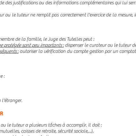
de des justifications ou des informations complémentaires qui lui sem
 ou le tuteur ne remplit pas correctement l'exercice de la mesure, il
membre de la famille, le Juge des Tutelles peut :
nne protégée sont peu importants
:
dispenser le curateur ou le tuteur d
nséquents
:
autoriser la vérification du compte gestion par un compt
e :
l'étranger.
UR
ou le tuteur a plusieurs tâches à accomplir. Il doit :
uelles, caisses de retraite, sécurité sociale,...),