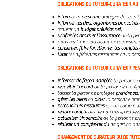
OBLIGATIONS DU TUTEUR-CURATEUR AU
informer la personne
protégée de ses mis
informer les tiers, organismes bancaires 
réaliser un
budget prévisionnel
,
vérifier les droits et l'assurance
de la per
dans les 3 mois du début de la mesure 
conserver, faire fonctionner les compte
lister
les différentes ressources de la per
OBLIGATIONS DU TUTEUR-CURATEUR PE
informer de façon adaptée
la personne 
recueillir l'accord
de la personne protégé
laisser la personne protégée
prendre seul
gérer les biens
ou
aider
la personne proté
percevoir les ressources
sur un compte a
rendre compte
des démarches effectuées
actualiser l'inventaire
de la personne pr
réaliser un compte-rendu
de gestion ann
CHANGEMENT DE CURATEUR OU DE TUT