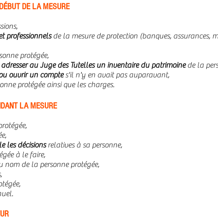
 DÉBUT DE LA MESURE
sions,
et professionnels
de la mesure de protection (banques, assurances, mut
sonne protégée,
:
adresser au Juge des Tutelles un inventaire du patrimoine
de la pers
s ou ouvrir un compte
s'il n'y en avait pas auparavant,
sonne protégée ainsi que les charges.
NDANT LA MESURE
protégée,
e,
e les décisions
relatives à sa personne,
gée à le faire,
u nom de la personne protégée,
,
otégée,
uel.
EUR